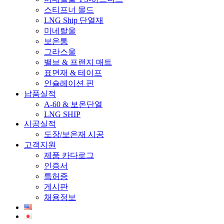
스티프너 몰드
LNG Ship 단열재
미네랄울
보온통
그라스울
밸브 & 프랜지 매트
표면재 & 테이프
인슐레이션 핀
납품실적
A-60 & 보온단열
LNG SHIP
시공실적
도장/보온재 시공
고객지원
제품 카다로그
인증서
특허증
게시판
채용정보