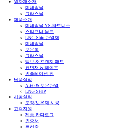
원자재소개
미네랄울
그라스울
제품소개
미네랄울 YS-하드니스
스티프너 몰드
LNG Ship 단열재
미네랄울
보온통
그라스울
밸브 & 프랜지 매트
표면재 & 테이프
인슐레이션 핀
납품실적
A-60 & 보온단열
LNG SHIP
시공실적
도장/보온재 시공
고객지원
제품 카다로그
인증서
특허증