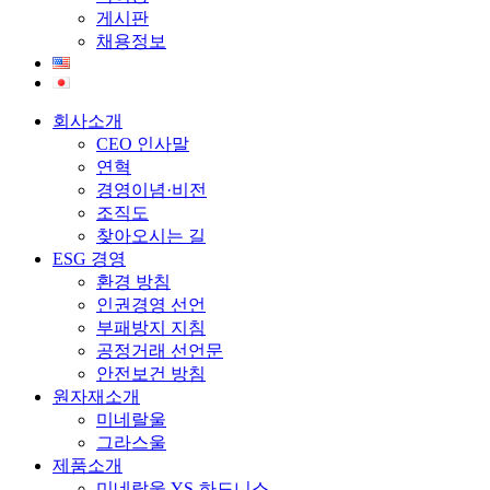
게시판
채용정보
회사소개
CEO 인사말
연혁
경영이념·비전
조직도
찾아오시는 길
ESG 경영
환경 방침
인권경영 선언
부패방지 지침
공정거래 선언문
안전보건 방침
원자재소개
미네랄울
그라스울
제품소개
미네랄울 YS-하드니스